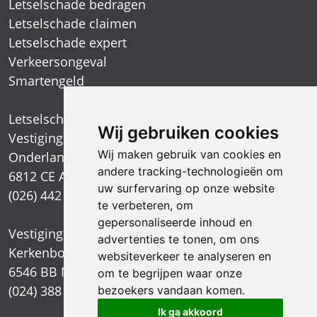
Letselschade bedragen
Letselschade claimen
Letselschade expert
Verkeersongeval
Smartengeld
Letselschadespecialist
Wij gebruiken cookies
Vestiging Arnhem
Wij maken gebruik van cookies en
Onderlangs 1
andere tracking-technologieën om
6812 CE Arnhem
uw surfervaring op onze website
(026) 442 39 13
te verbeteren, om
gepersonaliseerde inhoud en
Vestiging Nijmegen
advertenties te tonen, om ons
Kerkenbos 1021
websiteverkeer te analyseren en
6546 BB Nijmegen
om te begrijpen waar onze
(024) 388 66 80
bezoekers vandaan komen.
Ik ga akkoord