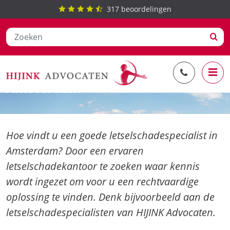
317
beoordelingen
Ga
Letselschadespecialist
naar
Amsterdam
de
inhoud
Hoe vindt u een goede letselschadespecialist in
Amsterdam? Door een ervaren
letselschadekantoor te zoeken waar kennis
wordt ingezet om voor u een rechtvaardige
oplossing te vinden. Denk bijvoorbeeld aan de
letselschadespecialisten van HIJINK Advocaten.