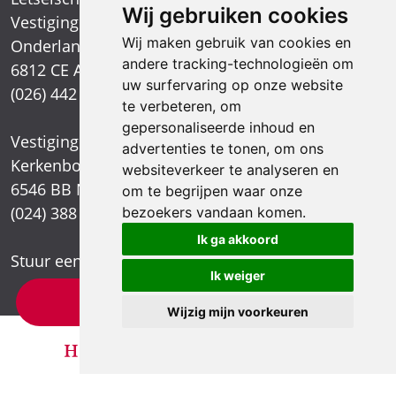
Wij gebruiken cookies
Vestiging Arnhem
Wij maken gebruik van cookies en
Onderlangs 1
andere tracking-technologieën om
6812 CE Arnhem
uw surfervaring op onze website
(026) 442 39 13
te verbeteren, om
gepersonaliseerde inhoud en
Vestiging Nijmegen
advertenties te tonen, om ons
Kerkenbos 1021
websiteverkeer te analyseren en
6546 BB Nijmegen
om te begrijpen waar onze
(024) 388 66 80
bezoekers vandaan komen.
Ik ga akkoord
Stuur een e-mail
Ik weiger
×
Letselschade test?
Wijzig mijn voorkeuren