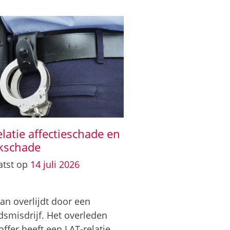
elatie affectieschade en
kschade
atst op
14
juli
2026
n overlijdt door een
smisdrijf. Het overleden
offer heeft een LAT-relatie.