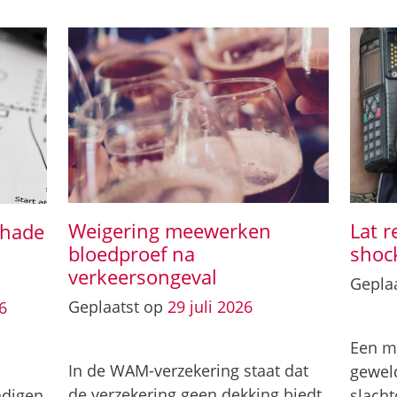
Weigering meewerken
Lat r
chade
bloedproef na
shoc
verkeersongeval
Gepla
Geplaatst op
29
juli
2026
6
Een ma
In de WAM-verzekering staat dat
geweld
de verzekering geen dekking biedt
ndigen
slacht