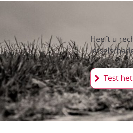
Heeft u rec
letselschad
Test het