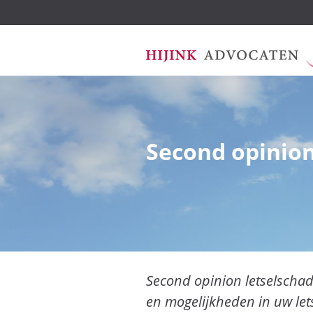
Ga
Second opinio
naar
de
inhoud
Second opinion letselschad
en mogelijkheden in uw let