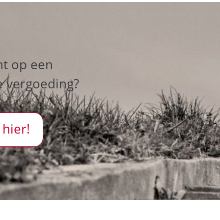
ht op een
e vergoeding?
 hier!