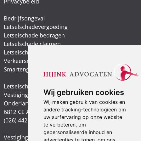
Privacybeleid
Bedrijfsongeval
Letselschadevergoeding
Letselschade bedragen
Letselschade claimen
Letselschade expert
Verkeersongeval
Smartengeld
Letselschadespecialist
Wij gebruiken cookies
Vestiging Arnhem
Wij maken gebruik van cookies en
Onderlangs 1
andere tracking-technologieën om
6812 CE Arnhem
uw surfervaring op onze website
(026) 442 39 13
te verbeteren, om
gepersonaliseerde inhoud en
Vestiging Nijmegen
advertenties te tonen, om ons