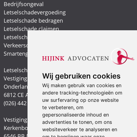
Bedrijfsongeval
Letselschadevergoeding
Letselschade bedragen
Letselschade claimen
Letselschade expert
Verkeersongeval
Smartengeld
Letselschadespecialist
Wij gebruiken cookies
Vestiging Arnhem
Wij maken gebruik van cookies en
Onderlangs 1
andere tracking-technologieën om
6812 CE Arnhem
uw surfervaring op onze website
(026) 442 39 13
te verbeteren, om
gepersonaliseerde inhoud en
Vestiging Nijmegen
advertenties te tonen, om ons
Kerkenbos 1021
websiteverkeer te analyseren en
6546 BB Nijmegen
om te begrijpen waar onze