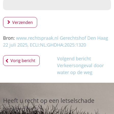
Verzenden
Bron:
www.rechtspraak.nl Gerechtshof Den Haag
22 juli 2025, ECLI:NL:GHDHA:2025:1320
Bericht
Volgend bericht
Vorig bericht
navigatie
Verkeersongeval door
water op de weg
Heeft u recht op een letselschade
vergoeding?