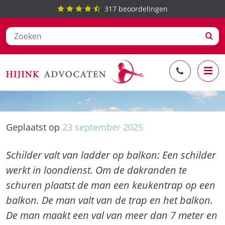
317
beoordelingen
Ga
Schilder valt van ladder op
naar
balkon
de
inhoud
Geplaatst op
23
september
2025
Schilder valt van ladder op balkon: Een schilder
werkt in loondienst. Om de dakranden te
schuren plaatst de man een keukentrap op een
balkon. De man valt van de trap en het balkon.
De man maakt een val van meer dan 7 meter en