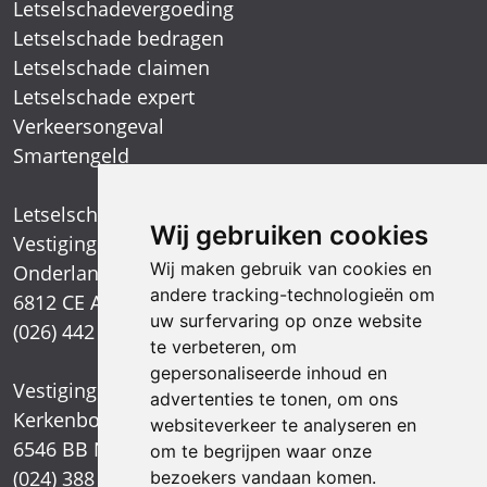
Letselschadevergoeding
Letselschade bedragen
Letselschade claimen
Letselschade expert
Verkeersongeval
Smartengeld
Letselschadespecialist
Wij gebruiken cookies
Vestiging Arnhem
Wij maken gebruik van cookies en
Onderlangs 1
andere tracking-technologieën om
6812 CE Arnhem
uw surfervaring op onze website
(026) 442 39 13
te verbeteren, om
gepersonaliseerde inhoud en
Vestiging Nijmegen
advertenties te tonen, om ons
Kerkenbos 1021
websiteverkeer te analyseren en
6546 BB Nijmegen
om te begrijpen waar onze
(024) 388 66 80
bezoekers vandaan komen.