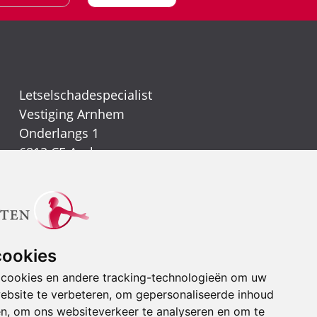
Letselschadespecialist
Vestiging Arnhem
Onderlangs 1
6812 CE Arnhem
(026) 442 39 13
Vestiging Nijmegen
Kerkenbos 1021
6546 BB Nijmegen
cookies
(024) 388 66 80
 cookies en andere tracking-technologieën om uw
ebsite te verbeteren, om gepersonaliseerde inhoud
Stuur een e-mail
en, om ons websiteverkeer te analyseren en om te