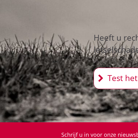
Heeft u rec
letselschad
Test het
Schrijf u in voor onze nieuwsb