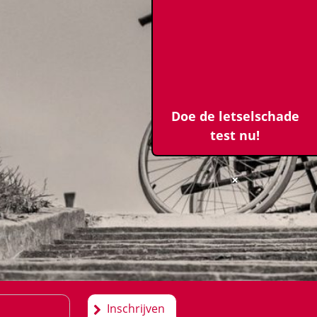
Doe de letselschade
test nu!
×
Inschrijven