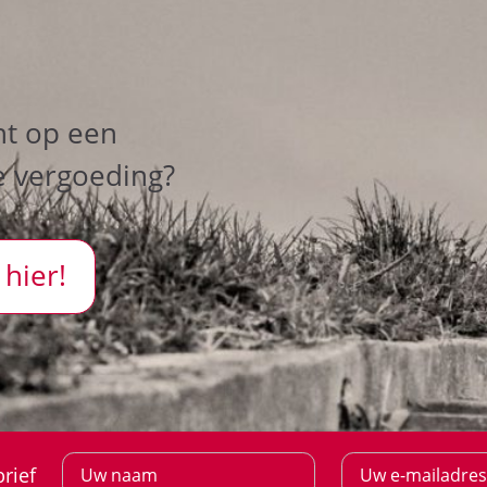
ht op een
e vergoeding?
 hier!
rief