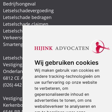
Bedrijfsongeval
Letselschadevergoeding
Letselschade bedragen
Letselschade claimen
Letselschade expert
Verkeersongeval
Smartengeld
Letselschadespecialist
Wij gebruiken cookies
Vestiging Arnhem
Wij maken gebruik van cookies en
Onderlangs 1
andere tracking-technologieën om
6812 CE Arnhem
uw surfervaring op onze website
(026) 442 39 13
te verbeteren, om
gepersonaliseerde inhoud en
Vestiging Nijmegen
advertenties te tonen, om ons
Kerkenbos 1021
websiteverkeer te analyseren en
6546 BB Nijmegen