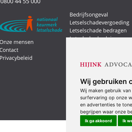
:
0800 44 55 000
Bedrijfsongeval
Letselschadevergoeding
Letselschade bedragen
Letselschade claimen
Onze mensen
Letselschade expert
Contact
Verkeersongeval
Privacybeleid
Smartengeld
Wij gebruiken 
Wij maken gebruik van
surfervaring op onze w
en advertenties te ton
begrijpen waar onze b
Ik ga akkoord
Ik w