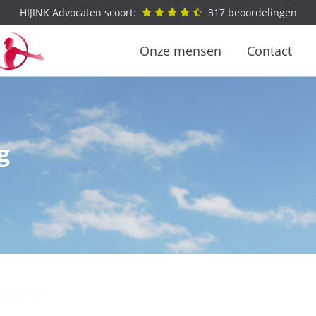
HIJINK Advocaten scoort:
317
beoordelingen
Onze mensen
Contact
g