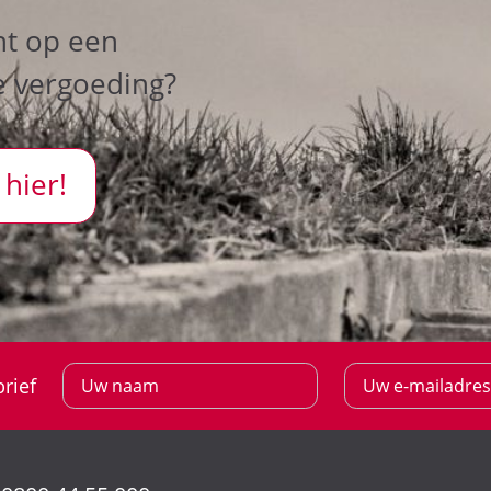
ht op een
e vergoeding?
 hier!
rief