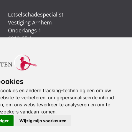
Letselschadespecialist
Vestiging Arnhem
Onderlangs 1
6812 CE Arnhem
(026) 442 39 13
Vestiging Nijmegen
Kerkenbos 1021
6546 BB Nijmegen
cookies
(024) 388 66 80
 cookies en andere tracking-technologieën om uw
ebsite te verbeteren, om gepersonaliseerde inhoud
Stuur een e-mail
en, om ons websiteverkeer te analyseren en om te
ezoekers vandaan komen.
eiger
Wijzig mijn voorkeuren