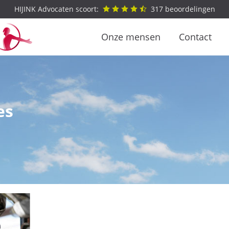
HIJINK Advocaten scoort:
317
beoordelingen
Onze mensen
Contact
es