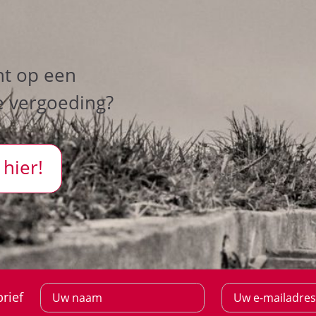
ht op een
e vergoeding?
 hier!
rief