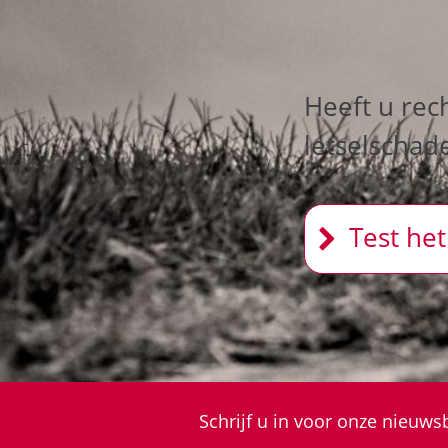
Heeft u rec
letselschad
Test het
Schrijf u in voor onze nieuwsb