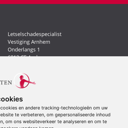
Letselschadespecialist
Vestiging Arnhem
Onderlangs 1
6812 CE Arnhem
(026) 442 39 13
Vestiging Nijmegen
Kerkenbos 1021
6546 BB Nijmegen
cookies
(024) 388 66 80
 cookies en andere tracking-technologieën om uw
ebsite te verbeteren, om gepersonaliseerde inhoud
Stuur een e-mail
en, om ons websiteverkeer te analyseren en om te