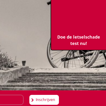
Doe de letselschade
test nu!
×
Inschrijven