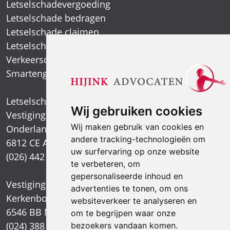
Letselschadevergoeding
Letselschade bedragen
Letselschade claimen
Letselschade expert
Verkeersongeval
Smartengeld
Letselschadespecialist
Wij gebruiken cookies
Vestiging Arnhem
Wij maken gebruik van cookies en
Onderlangs 1
andere tracking-technologieën om
6812 CE Arnhem
uw surfervaring op onze website
(026) 442 39 13
te verbeteren, om
gepersonaliseerde inhoud en
Vestiging Nijmegen
advertenties te tonen, om ons
Kerkenbos 1021
websiteverkeer te analyseren en
6546 BB Nijmegen
om te begrijpen waar onze
(024) 388 66 80
bezoekers vandaan komen.