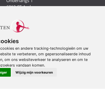
Onderlangs 1
6812 CE Arnhem
(026) 442 39 13
Vestiging Nijmegen
Kerkenbos 1021
6546 BB Nijmegen
cookies
(024) 388 66 80
 cookies en andere tracking-technologieën om uw
ebsite te verbeteren, om gepersonaliseerde inhoud
Stuur een e-mail
en, om ons websiteverkeer te analyseren en om te
ezoekers vandaan komen.
eiger
Wijzig mijn voorkeuren