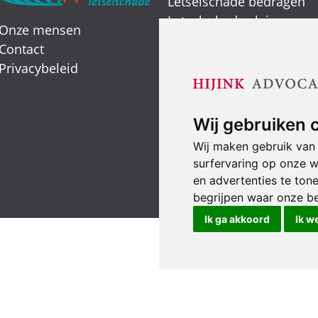
Letselschade bedragen
Letselschade claimen
Onze mensen
Letselschade expert
Contact
Verkeersongeval
Privacybeleid
Smartengeld
Wij gebruiken 
Wij maken gebruik van
surfervaring op onze w
en advertenties te ton
begrijpen waar onze b
Ik ga akkoord
Ik w