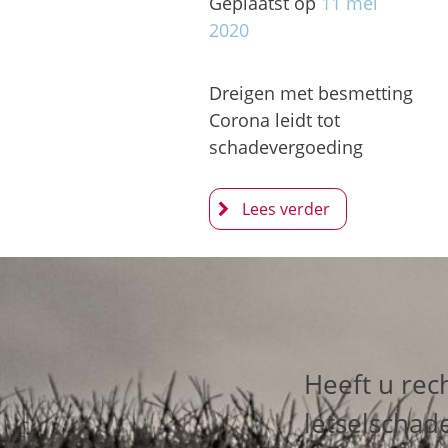
Geplaatst op
11
mei
2020
Dreigen met besmetting
Corona leidt tot
schadevergoeding
Heeft u rec
letselschad