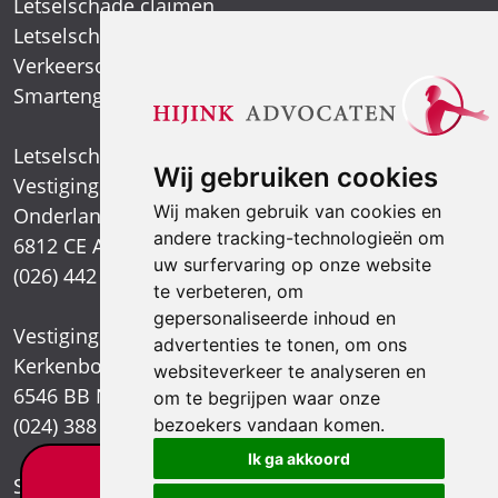
Letselschade claimen
Letselschade expert
Verkeersongeval
Smartengeld
Letselschadespecialist
Wij gebruiken cookies
Vestiging Arnhem
Wij maken gebruik van cookies en
Onderlangs 1
andere tracking-technologieën om
6812 CE Arnhem
uw surfervaring op onze website
(026) 442 39 13
te verbeteren, om
gepersonaliseerde inhoud en
Vestiging Nijmegen
advertenties te tonen, om ons
Kerkenbos 1021
websiteverkeer te analyseren en
6546 BB Nijmegen
om te begrijpen waar onze
(024) 388 66 80
bezoekers vandaan komen.
Ik ga akkoord
Letselschade test?
Stuur een e-mail