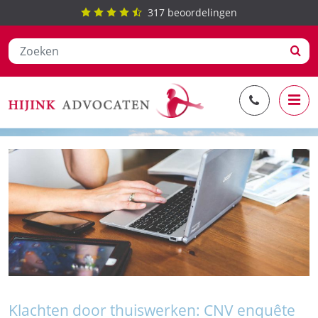
317
beoordelingen
Ga
zorgplicht werkgever
naar
de
inhoud
Klachten door thuiswerken: CNV enquête