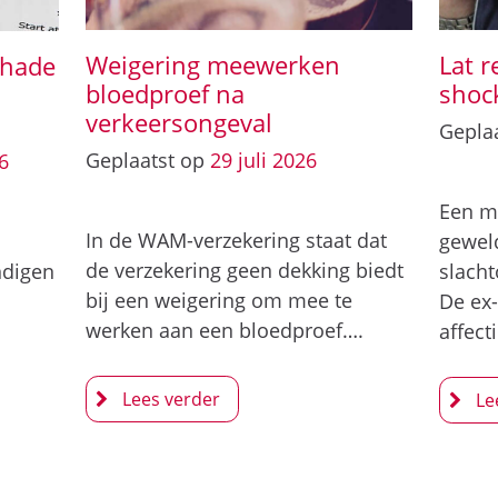
Weigering meewerken
Lat r
chade
bloedproef na
shoc
verkeersongeval
Gepla
Geplaatst op
29
juli
2026
6
Een ma
In de WAM-verzekering staat dat
geweld
de verzekering geen dekking biedt
ndigen
slacht
bij een weigering om mee te
De ex-
werken aan een bloedproef….
affect