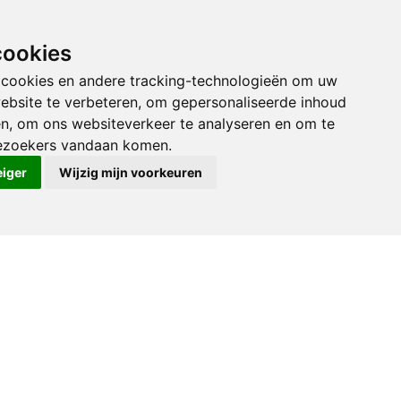
Kerkenbos 1021
6546 BB Nijmegen
cookies
(024) 388 66 80
 cookies en andere tracking-technologieën om uw
ebsite te verbeteren, om gepersonaliseerde inhoud
Stuur een e-mail
en, om ons websiteverkeer te analyseren en om te
ezoekers vandaan komen.
eiger
Wijzig mijn voorkeuren