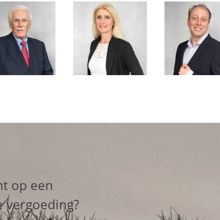
ht op een
e vergoeding?