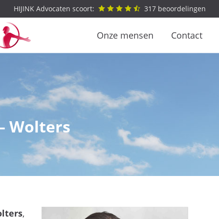
HIJINK Advocaten scoort:
317
beoordelingen
Onze mensen
Contact
 – Wolters
olters
,