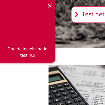
×
Test het
Doe de letselschade
test nu!