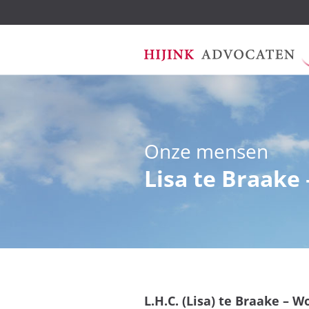
Ga
Onze mensen
naar
de
Lisa te Braake
inhoud
L.H.C. (Lisa) te Braake – W