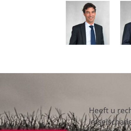
Heeft u rec
letselschad