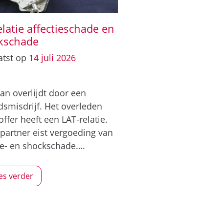
elatie affectieschade en
kschade
atst op
14
juli
2026
n overlijdt door een
smisdrijf. Het overleden
offer heeft een LAT-relatie.
partner eist vergoeding van
ie- en shockschade….