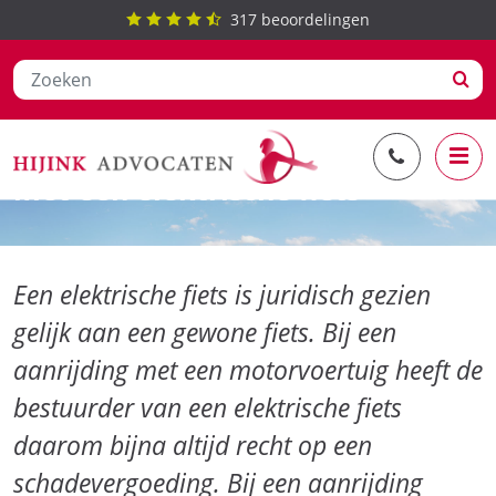
317
beoordelingen
Ga
Schadeclaim na een aanrijding
naar
met een elektrische fiets
de
inhoud
Een elektrische fiets is juridisch gezien
gelijk aan een gewone fiets. Bij een
aanrijding met een motorvoertuig heeft de
bestuurder van een elektrische fiets
daarom bijna altijd recht op een
schadevergoeding. Bij een aanrijding