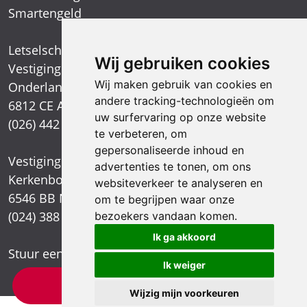
Smartengeld
Letselschadespecialist
Wij gebruiken cookies
Vestiging Arnhem
Wij maken gebruik van cookies en
Onderlangs 1
andere tracking-technologieën om
6812 CE Arnhem
uw surfervaring op onze website
(026) 442 39 13
te verbeteren, om
gepersonaliseerde inhoud en
Vestiging Nijmegen
advertenties te tonen, om ons
Kerkenbos 1021
websiteverkeer te analyseren en
6546 BB Nijmegen
om te begrijpen waar onze
(024) 388 66 80
bezoekers vandaan komen.
Ik ga akkoord
Stuur een e-mail
Ik weiger
×
Letselschade test?
Wijzig mijn voorkeuren