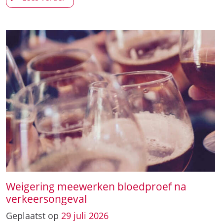
Weigering meewerken bloedproef na
verkeersongeval
Geplaatst op
29
juli
2026