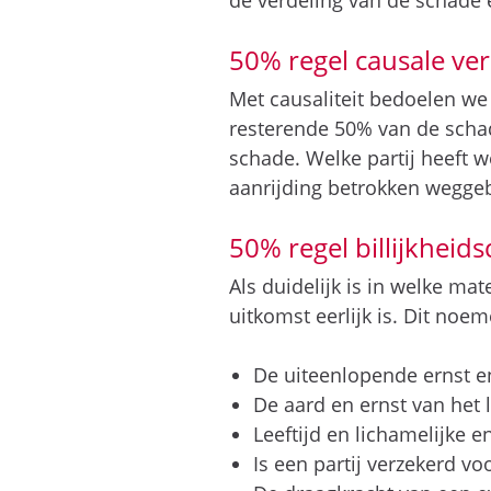
de verdeling van de schade ee
50% regel causale ver
Met causaliteit bedoelen we
resterende 50% van de schad
schade. Welke partij heeft w
aanrijding betrokken wegge
50% regel billijkheids
Als duidelijk is in welke ma
uitkomst eerlijk is. Dit noe
De uiteenlopende ernst e
De aard en ernst van het l
Leeftijd en lichamelijke e
Is een partij verzekerd vo