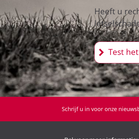
Heeft u rec
letselschad
Test het
Schrijf u in voor onze nieuwsb