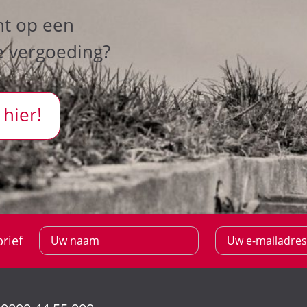
ht op een
e vergoeding?
 hier!
rief