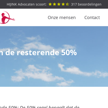
HIJINK Advocaten scoort:
317
beoordelingen
Onze mensen
Contact
n de resterende 50%
nde 50%: De 50% regel bepaalt dat de