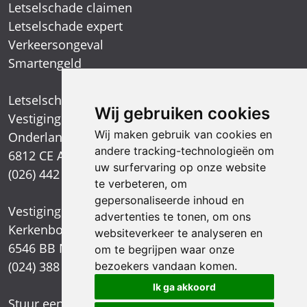
Letselschade claimen
Letselschade expert
Verkeersongeval
Smartengeld
Letselschadespecialist
Wij gebruiken cookies
Vestiging Arnhem
Wij maken gebruik van cookies en
Onderlangs 1
andere tracking-technologieën om
6812 CE Arnhem
uw surfervaring op onze website
(026) 442 39 13
te verbeteren, om
gepersonaliseerde inhoud en
Vestiging Nijmegen
advertenties te tonen, om ons
Kerkenbos 1021
websiteverkeer te analyseren en
6546 BB Nijmegen
om te begrijpen waar onze
(024) 388 66 80
bezoekers vandaan komen.
Ik ga akkoord
Stuur een e-mail