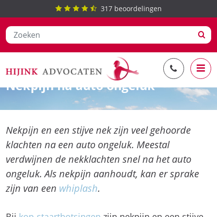
317
beoordelingen
Ga
Soorten letsel letselschade
naar
Nekpijn na auto ongeluk
de
inhoud
Nekpijn en een stijve nek zijn veel gehoorde
klachten na een auto ongeluk. Meestal
verdwijnen de nekklachten snel na het auto
ongeluk. Als nekpijn aanhoudt, kan er sprake
zijn van een
whiplash
.
Bij
kop-staartbotsingen
zijn nekpijn en een stijve