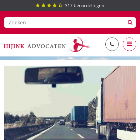
317
beoordelingen
Ga
covid
naar
de
inhoud