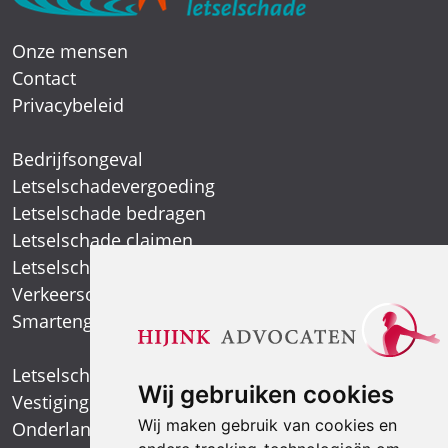
Onze mensen
Contact
Privacybeleid
Bedrijfsongeval
Letselschadevergoeding
Letselschade bedragen
Letselschade claimen
Letselschade expert
Verkeersongeval
Smartengeld
Letselschadespecialist
Wij gebruiken cookies
Vestiging Arnhem
Wij maken gebruik van cookies en
Onderlangs 1