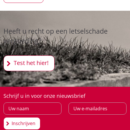
Heeft u recht op een letselschade
vergoeding?
Test het hier!
Schrijf u in voor onze nieuwsbrief
Inschrijven