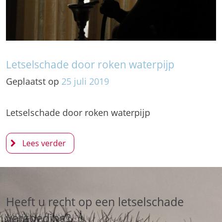
Letselschade door roken waterpijp
Geplaatst op
25
juli
2019
Letselschade door roken waterpijp
Heeft u recht op een letselschade
vergoeding?