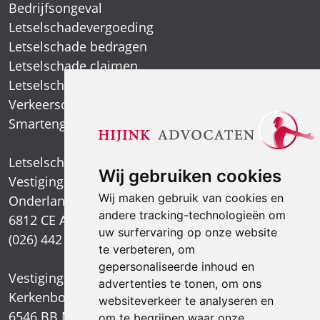
Bedrijfsongeval
Letselschadevergoeding
Letselschade bedragen
Letselschade claimen
Letselschade expert
Verkeersongeval
Smartengeld
Letselschadespecialist
Wij gebruiken cookies
Vestiging Arnhem
Wij maken gebruik van cookies en
Onderlangs 1
andere tracking-technologieën om
6812 CE Arnhem
uw surfervaring op onze website
(026) 442 39 13
te verbeteren, om
gepersonaliseerde inhoud en
Vestiging Nijmegen
advertenties te tonen, om ons
Kerkenbos 1021
websiteverkeer te analyseren en
6546 BB Nijmegen
om te begrijpen waar onze