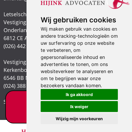
Letselschadespecialist
Wij gebruiken cookies
Vestiging Arnhem
Wij maken gebruik van cookies en
Onderlangs 1
andere tracking-technologieën om
6812 CE Arnhem
uw surfervaring op onze website
(026) 442 39 13
te verbeteren, om
gepersonaliseerde inhoud en
Vestiging Nijmegen
advertenties te tonen, om ons
Kerkenbos 1021
websiteverkeer te analyseren en
6546 BB Nijmegen
om te begrijpen waar onze
(024) 388 66 80
bezoekers vandaan komen.
Ik ga akkoord
Letselschade test?
Stuur een e-mail
Ik weiger
×
Wijzig mijn voorkeuren