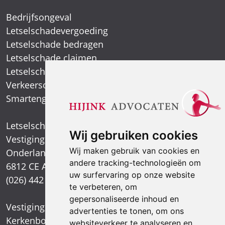
Bedrijfsongeval
Letselschadevergoeding
Letselschade bedragen
Letselschade claimen
Letselschade expert
Verkeersongeval
Smartengeld
Letselschadespecialist
Wij gebruiken cookies
Vestiging Arnhem
Wij maken gebruik van cookies en
Onderlangs 1
andere tracking-technologieën om
6812 CE Arnhem
uw surfervaring op onze website
(026) 442 39 13
te verbeteren, om
gepersonaliseerde inhoud en
Vestiging Nijmegen
advertenties te tonen, om ons
Kerkenbos 1021
websiteverkeer te analyseren en