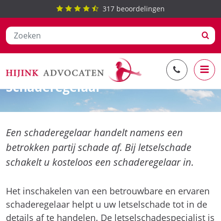
317
beoordelingen
Ga
Letselschade claimen
naar
Schaderegelaar
de
inhoud
Een schaderegelaar handelt namens een
betrokken partij schade af. Bij letselschade
schakelt u kosteloos een schaderegelaar in.
Het inschakelen van een betrouwbare en ervaren
schaderegelaar helpt u uw letselschade tot in de
details af te handelen. De letselschadespecialist is