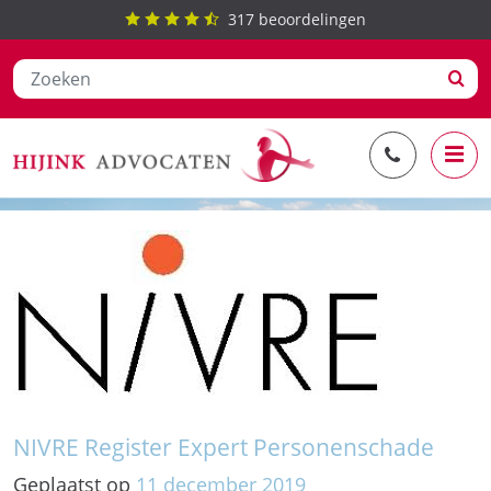
317
beoordelingen
Ga
beste personenschadespecialist
naar
de
inhoud
NIVRE Register Expert Personenschade
Geplaatst op
11
december
2019