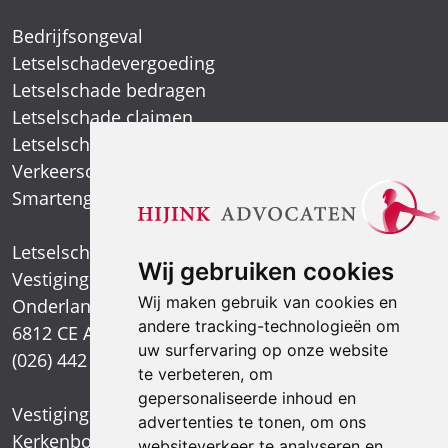
Bedrijfsongeval
Letselschadevergoeding
Letselschade bedragen
Letselschade claimen
Letselschade expert
Verkeersongeval
Smartengeld
Letselschadespecialist
Wij gebruiken cookies
Vestiging Arnhem
Wij maken gebruik van cookies en
Onderlangs 1
andere tracking-technologieën om
6812 CE Arnhem
uw surfervaring op onze website
(026) 442 39 13
te verbeteren, om
gepersonaliseerde inhoud en
Vestiging Nijmegen
advertenties te tonen, om ons
Kerkenbos 1021
websiteverkeer te analyseren en