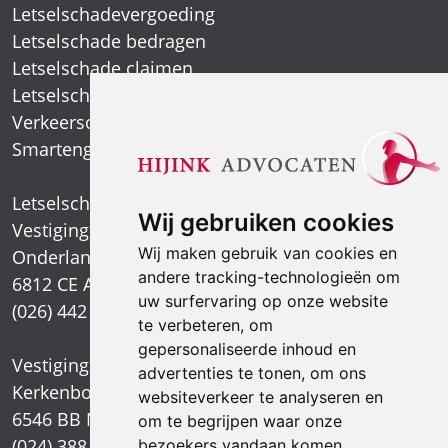
Letselschadevergoeding
Letselschade bedragen
Letselschade claimen
Letselschade expert
Verkeersongeval
Smartengeld
Letselschadespecialist
Wij gebruiken cookies
Vestiging Arnhem
Wij maken gebruik van cookies en
Onderlangs 1
andere tracking-technologieën om
6812 CE Arnhem
uw surfervaring op onze website
(026) 442 39 13
te verbeteren, om
gepersonaliseerde inhoud en
Vestiging Nijmegen
advertenties te tonen, om ons
Kerkenbos 1021
websiteverkeer te analyseren en
6546 BB Nijmegen
om te begrijpen waar onze
(024) 388 66 80
bezoekers vandaan komen.