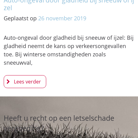
zel
Geplaatst op
26
november
2019
Auto-ongeval door gladheid bij sneeuw of ijzel: Bij
gladheid neemt de kans op verkeersongevallen
toe. Bij winterse omstandigheden zoals
sneeuwval,
Heeft u recht op een letselschade
vergoeding?