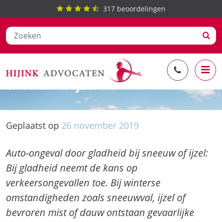
317
beoordelingen
Ga
Auto-ongeval door gladheid bij
naar
sneeuw of ijzel
de
inhoud
Geplaatst op
26
november
2019
Auto-ongeval door gladheid bij sneeuw of ijzel:
Bij gladheid neemt de kans op
verkeersongevallen toe. Bij winterse
omstandigheden zoals sneeuwval, ijzel of
bevroren mist of dauw ontstaan gevaarlijke