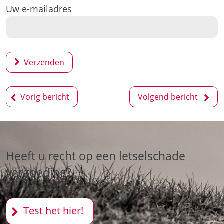
Uw e-mailadres
Verzenden
Bericht
Vorig bericht
Volgend bericht
navigatie
Heeft u recht op een letselschade
vergoeding?
Test het hier!