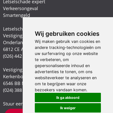
Letselschade expert
Verkeersongeval
Smartengeld
Letselschadespecialist
Wij gebruiken cookies
Vestiging Arnhem
Wij maken gebruik van cookies en
Onderlangs 1
andere tracking-technologieën om
6812 CE Arnhem
uw surfervaring op onze website
(026) 442 39 13
te verbeteren, om
gepersonaliseerde inhoud en
Vestiging Nijmegen
advertenties te tonen, om ons
Kerkenbos 1021
websiteverkeer te analyseren en
6546 BB Nijmegen
om te begrijpen waar onze
(024) 388 66 80
bezoekers vandaan komen.
Ik ga akkoord
Stuur een e-mail
Ik weiger