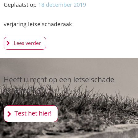
Geplaatst op
18
december
2019
verjaring letselschadezaak
Heeft u recht op een letselschade
vergoeding?
Test het hier!