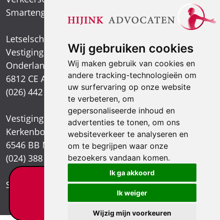
Smartengeld
Letselschadespecialist
Wij gebruiken cookies
Vestiging Arnhem
Wij maken gebruik van cookies en
Onderlangs 1
andere tracking-technologieën om
6812 CE Arnhem
uw surfervaring op onze website
(026) 442 39 13
te verbeteren, om
gepersonaliseerde inhoud en
Vestiging Nijmegen
advertenties te tonen, om ons
Kerkenbos 1021
websiteverkeer te analyseren en
6546 BB Nijmegen
om te begrijpen waar onze
(024) 388 66 80
bezoekers vandaan komen.
Ik ga akkoord
Letselschade test?
Stuur een e-mail
Ik weiger
×
Wijzig mijn voorkeuren