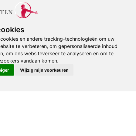
Vestiging Nijmegen
Kerkenbos 1021
6546 BB Nijmegen
cookies
(024) 388 66 80
 cookies en andere tracking-technologieën om uw
ebsite te verbeteren, om gepersonaliseerde inhoud
Stuur een e-mail
en, om ons websiteverkeer te analyseren en om te
ezoekers vandaan komen.
eiger
Wijzig mijn voorkeuren