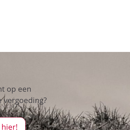
ht op een
e vergoeding?
 hier!