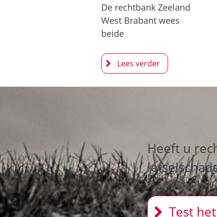
De rechtbank Zeeland
West Brabant wees
beide
Heeft u rec
letselschad
Test het