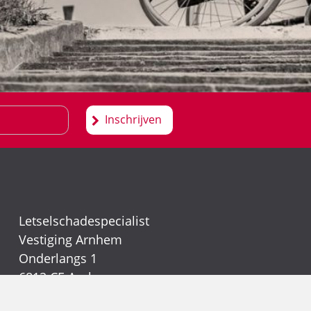
Inschrijven
Letselschadespecialist
Vestiging Arnhem
Onderlangs 1
6812 CE Arnhem
(026) 442 39 13