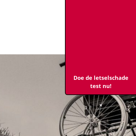
Doe de letselschade
test nu!
×