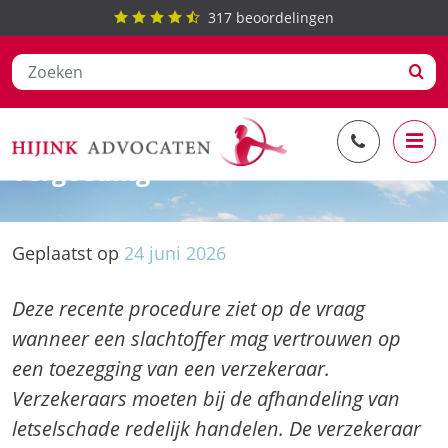
317
beoordelingen
Ga
Toezegging verzekeraar over
naar
vergoeding
de
inhoud
Geplaatst op
24
juni
2026
Deze recente procedure ziet op de vraag
wanneer een slachtoffer mag vertrouwen op
een toezegging van een verzekeraar.
Verzekeraars moeten bij de afhandeling van
letselschade redelijk handelen. De verzekeraar