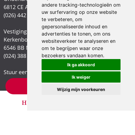
andere tracking-technologieën om
6812 CE Arnhem
uw surfervaring op onze website
(026) 442 39 13
te verbeteren, om
gepersonaliseerde inhoud en
Vestiging Nijmegen
advertenties te tonen, om ons
Kerkenbos 1021
websiteverkeer te analyseren en
6546 BB Nijmegen
om te begrijpen waar onze
(024) 388 66 80
bezoekers vandaan komen.
Ik ga akkoord
Stuur een e-mail
Ik weiger
×
Letselschade test?
Wijzig mijn voorkeuren