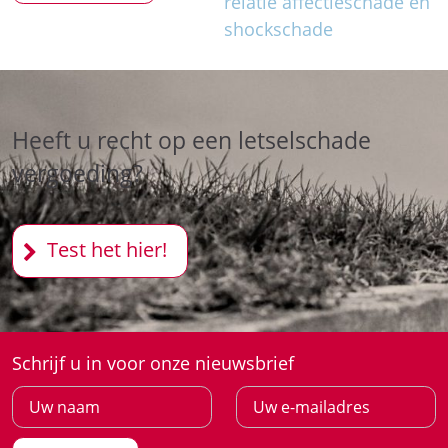
relatie affectieschade en
shockschade
Heeft u recht op een letselschade
vergoeding?
Test het hier!
Schrijf u in voor onze nieuwsbrief