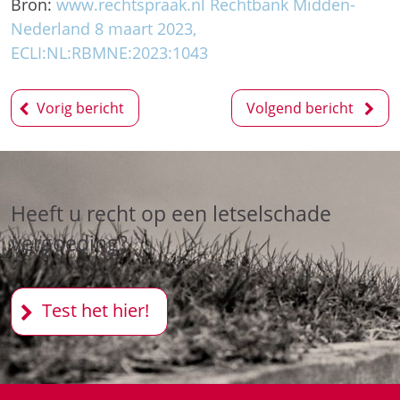
Bron:
www.rechtspraak.nl Rechtbank Midden-
Nederland 8 maart 2023,
ECLI:NL:RBMNE:2023:1043
Bericht
Vorig bericht
Volgend bericht
navigatie
Heeft u recht op een letselschade
vergoeding?
Test het hier!