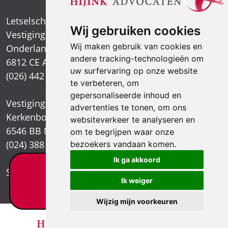
Letselschadespecialist
Wij gebruiken cookies
Vestiging Arnhem
Wij maken gebruik van cookies en
Onderlangs 1
andere tracking-technologieën om
6812 CE Arnhem
uw surfervaring op onze website
(026) 442 39 13
te verbeteren, om
gepersonaliseerde inhoud en
Vestiging Nijmegen
advertenties te tonen, om ons
Kerkenbos 1021
websiteverkeer te analyseren en
6546 BB Nijmegen
om te begrijpen waar onze
(024) 388 66 80
bezoekers vandaan komen.
Ik ga akkoord
Letselschade test?
Stuur een e-mail
Ik weiger
×
Wijzig mijn voorkeuren