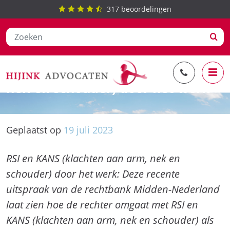
317
beoordelingen
Ga
RSI en KANS (klachten aan arm,
naar
nek en schouder) door het werk
de
inhoud
Geplaatst op
19
juli
2023
RSI en KANS (klachten aan arm, nek en
schouder) door het werk: Deze recente
uitspraak van de rechtbank Midden-Nederland
laat zien hoe de rechter omgaat met RSI en
KANS (klachten aan arm, nek en schouder) als