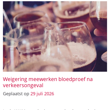
Weigering meewerken bloedproef na
verkeersongeval
Geplaatst op
29
juli
2026