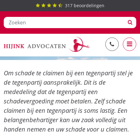
317
beoordelingen
Ga
Schade claimen bij tegenpartij
naar
de
inhoud
Om schade te claimen bij een tegenpartij stel je
de tegenpartij aansprakelijk. Dit is de
mededeling dat de tegenpartij een
schadevergoeding moet betalen. Zelf schade
claimen bij een tegenpartij is soms lastig. Een
belangenbehartiger kan uw zaak volledig uit
handen nemen en uw schade voor u claimen.