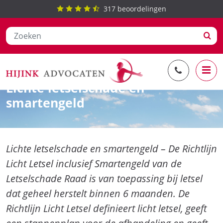
317
beoordelingen
Ga
Letselschadevergoeding
naar
Lichte letselschade en
de
inhoud
smartengeld
Lichte letselschade en smartengeld – De Richtlijn
Licht Letsel inclusief Smartengeld van de
Letselschade Raad is van toepassing bij letsel
dat geheel herstelt binnen 6 maanden. De
Richtlijn Licht Letsel definieert licht letsel, geeft