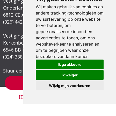
Vestiging Arnhem
Wij maken gebruik van cookies en
Onderlangs 1
andere tracking-technologieën om
6812 CE Arnhem
uw surfervaring op onze website
(026) 442 39 13
te verbeteren, om
gepersonaliseerde inhoud en
Vestiging Nijmegen
advertenties te tonen, om ons
Kerkenbos 1021
websiteverkeer te analyseren en
6546 BB Nijmegen
om te begrijpen waar onze
(024) 388 66 80
bezoekers vandaan komen.
Ik ga akkoord
Stuur een e-mail
Ik weiger
×
Letselschade test?
Wijzig mijn voorkeuren