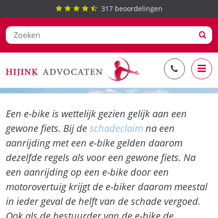
317
beoordelingen
Ga
Schadeclaim aanrijding e-bike
naar
de
inhoud
Een e-bike is wettelijk gezien gelijk aan een
gewone fiets. Bij de
schadeclaim
na een
aanrijding met een e-bike gelden daarom
dezelfde regels als voor een gewone fiets. Na
een aanrijding op een e-bike door een
motorovertuig krijgt de e-biker daarom meestal
in ieder geval de helft van de schade vergoed.
Ook als de bestuurder van de e-bike de