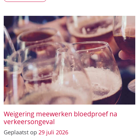
Weigering meewerken bloedproef na
verkeersongeval
Geplaatst op
29
juli
2026