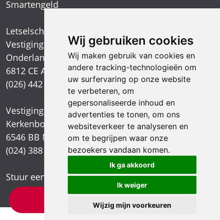
Smartengeld
Letselschadespecialist
Wij gebruiken cookies
Vestiging Arnhem
Wij maken gebruik van cookies en
Onderlangs 1
andere tracking-technologieën om
6812 CE Arnhem
uw surfervaring op onze website
(026) 442 39 13
te verbeteren, om
gepersonaliseerde inhoud en
Vestiging Nijmegen
advertenties te tonen, om ons
Kerkenbos 1021
websiteverkeer te analyseren en
6546 BB Nijmegen
om te begrijpen waar onze
(024) 388 66 80
bezoekers vandaan komen.
Ik ga akkoord
Stuur een e-mail
Ik weiger
×
Letselschade test?
Wijzig mijn voorkeuren