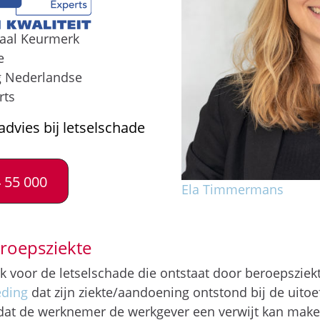
naal Keurmerk
e
g Nederlandse
rts
advies bij letselschade
 55 000
Ela Timmermans
roepsziekte
jk voor de letselschade die ontstaat door beroepszie
eding
dat zijn ziekte/aandoening ontstond bij de uitoe
 dat de werknemer de werkgever een verwijt kan make