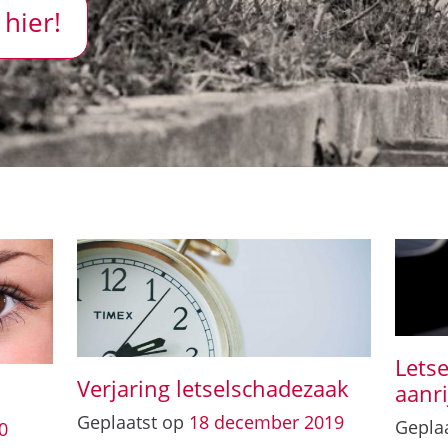
 hier!
Lets
Verjaring letselschadezaak
aanr
Geplaatst op
18
december
2019
Gepla
0