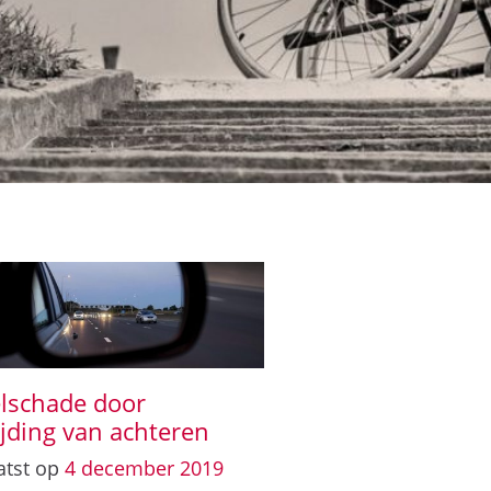
elschade door
ijding van achteren
atst op
4
december
2019