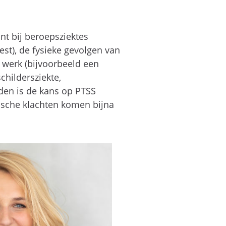
t bij beroepsziektes
st), de fysieke gevolgen van
n werk (bijvoorbeeld een
hildersziekte,
den is de kans op PTSS
hische klachten komen bijna