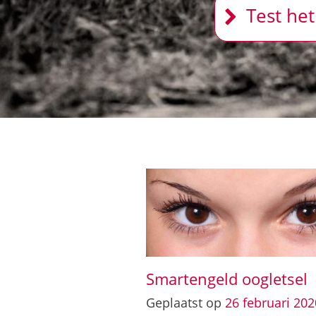
Test het
Smartengeld oogletsel
Geplaatst op
26
februari
202