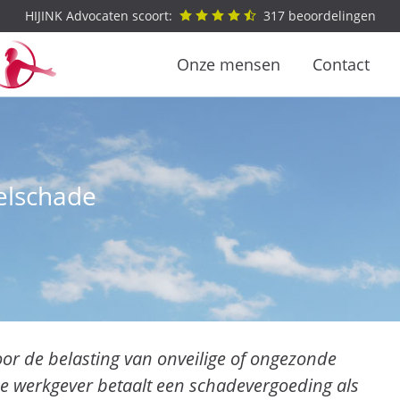
HIJINK Advocaten scoort:
317
beoordelingen
Onze mensen
Contact
selschade
or de belasting van onveilige of ongezonde
 werkgever betaalt een schadevergoeding als