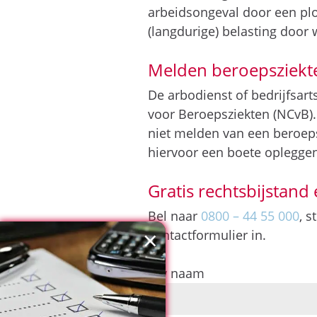
arbeidsongeval door een plo
(langdurige) belasting doo
Melden beroepsziekt
De arbodienst of bedrijfsart
voor Beroepsziekten (NCvB)
niet melden van een beroeps
hiervoor een boete oplegge
Gratis rechtsbijstand 
Bel naar
0800 – 44 55 000
, 
×
contactformulier in.
Uw naam