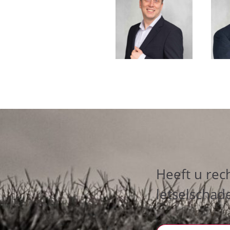
Heeft u rec
letselschad