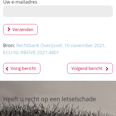
Uw e-mailadres
Verzenden
Bron:
Rechtbank Overijssel, 10 november 2021,
ECLI:NL:RBOVE:2021:4801
Bericht
Vorig bericht
Volgend bericht
navigatie
Heeft u recht op een letselschade
vergoeding?