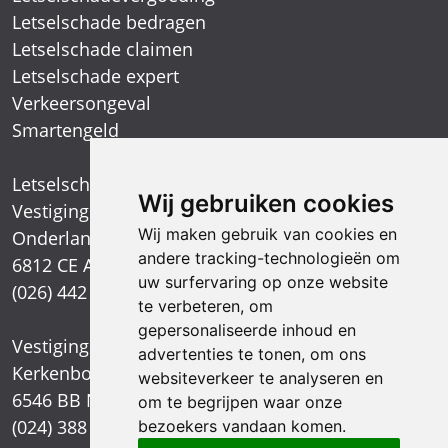
Letselschade bedragen
Letselschade claimen
Letselschade expert
Verkeersongeval
Smartengeld
Letselschadespecialist
Wij gebruiken cookies
Vestiging Arnhem
Wij maken gebruik van cookies en
Onderlangs 1
andere tracking-technologieën om
6812 CE Arnhem
uw surfervaring op onze website
(026) 442 39 13
te verbeteren, om
gepersonaliseerde inhoud en
Vestiging Nijmegen
advertenties te tonen, om ons
Kerkenbos 1021
websiteverkeer te analyseren en
6546 BB Nijmegen
om te begrijpen waar onze
(024) 388 66 80
bezoekers vandaan komen.