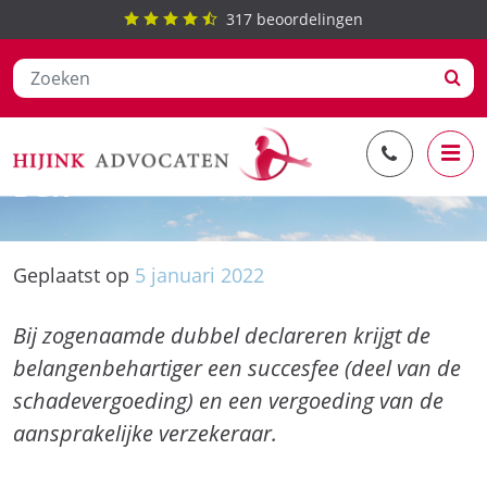
317
beoordelingen
Ga
Dubbel declareren: succesfee en
naar
BGK
de
inhoud
Geplaatst op
5
januari
2022
Bij zogenaamde dubbel declareren krijgt de
belangenbehartiger een succesfee (deel van de
schadevergoeding) en een vergoeding van de
aansprakelijke verzekeraar.