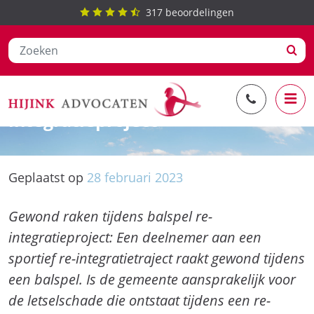
317
beoordelingen
Ga
Gewond raken tijdens balspel re-
naar
integratieproject
de
inhoud
Geplaatst op
28
februari
2023
Gewond raken tijdens balspel re-
integratieproject: Een deelnemer aan een
sportief re-integratietraject raakt gewond tijdens
een balspel. Is de gemeente aansprakelijk voor
de letselschade die ontstaat tijdens een re-