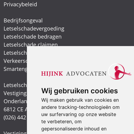
Privacybeleid
Bedrijfsongeval
Letselschadevergoeding
Letselschade bedragen
Letselschade claimen
Letselschade expert
Verkeersongeval
Smartengeld
Letselschadespecialist
Wij gebruiken cookies
Vestiging Arnhem
Wij maken gebruik van cookies en
Onderlangs 1
andere tracking-technologieën om
6812 CE Arnhem
uw surfervaring op onze website
(026) 442 39 13
te verbeteren, om
gepersonaliseerde inhoud en
Vestiging Nijmegen