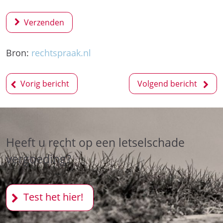
Verzenden
Bron:
rechtspraak.nl
Bericht
Vorig bericht
Volgend bericht
navigatie
Heeft u recht op een letselschade
vergoeding?
Test het hier!