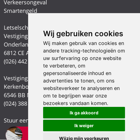
Verkeersongeval
Smartengeld
Letselschadespecialist
Wij gebruiken cookies
Vestiging Arnhem
Wij maken gebruik van cookies en
Onderlangs 1
andere tracking-technologieën om
6812 CE Arnhem
uw surfervaring op onze website
(026) 442 39 13
te verbeteren, om
gepersonaliseerde inhoud en
Vestiging Nijmegen
advertenties te tonen, om ons
Kerkenbos 1021
websiteverkeer te analyseren en
6546 BB Nijmegen
om te begrijpen waar onze
(024) 388 66 80
bezoekers vandaan komen.
Ik ga akkoord
Stuur een e-mail
Ik weiger
×
Letselschade test?
Wijzig mijn voorkeuren