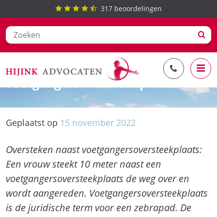
317
beoordelingen
Ga
Oversteken naast
naar
voetgangersoversteekplaats
de
inhoud
Geplaatst op
15
november
2022
Oversteken naast voetgangersoversteekplaats:
Een vrouw steekt 10 meter naast een
voetgangersoversteekplaats de weg over en
wordt aangereden. Voetgangersoversteekplaats
is de juridische term voor een zebrapad. De