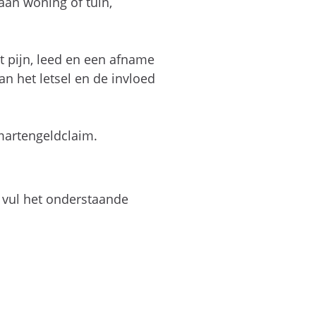
an woning of tuin,
t pijn, leed en een afname
n het letsel en de invloed
martengeldclaim.
 vul het onderstaande