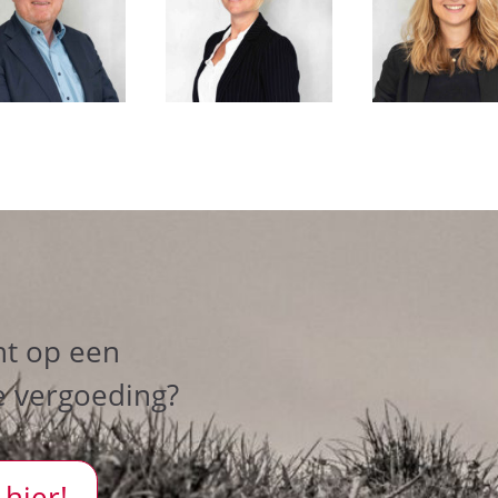
ht op een
e vergoeding?
 hier!