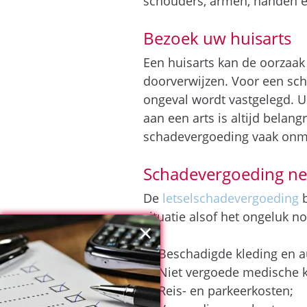
schouders, armen, handen e
Bezoek uw huisarts
Een huisarts kan de oorzaak
doorverwijzen. Voor een sch
ongeval wordt vastgelegd. U
aan een arts is altijd belan
schadevergoeding vaak onmog
Schadevergoeding nek
De
letselschadevergoeding
b
situatie alsof het ongeluk n
×
Beschadigde kleding en a
Niet vergoede medische k
Reis- en parkeerkosten;