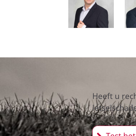
Heeft u rec
letselschad
Test het