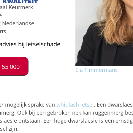
naal Keurmerk
e
g Nederlandse
rts
advies bij letselschade
 55 000
Ela Timmermans
 er mogelijk sprake van
whiplash letsel
. Een dwarslaes
nmerg. Ook bij een gebroken nek kan ruggenmerg bes
esie ontstaan. Een hoge dwarslaesie is een ernstig
el zijn: