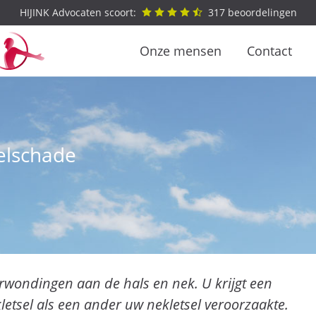
HIJINK Advocaten scoort:
317
beoordelingen
Onze mensen
Contact
selschade
verwondingen aan de hals en nek. U krijgt een
etsel als een ander uw nekletsel veroorzaakte.