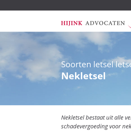
Ga
Soorten letsel let
naar
de
Nekletsel
inhoud
Nekletsel bestaat uit alle 
schadevergoeding voor nekl