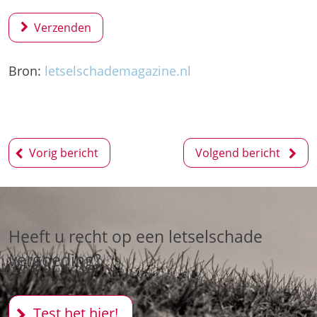
Verzenden
Bron:
letselschademagazine.nl
Bericht
Vorig bericht
Volgend bericht
navigatie
Heeft u recht op een letselschade
vergoeding?
Test het hier!