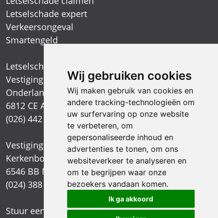
Letselschade claimen
Letselschade expert
Verkeersongeval
Smartengeld
Letselschadespecialist
Wij gebruiken cookies
Vestiging Arnhem
Wij maken gebruik van cookies en
Onderlangs 1
andere tracking-technologieën om
6812 CE Arnhem
uw surfervaring op onze website
(026) 442 39 13
te verbeteren, om
gepersonaliseerde inhoud en
Vestiging Nijmegen
advertenties te tonen, om ons
Kerkenbos 1021
websiteverkeer te analyseren en
6546 BB Nijmegen
om te begrijpen waar onze
(024) 388 66 80
bezoekers vandaan komen.
Ik ga akkoord
Stuur een e-mail