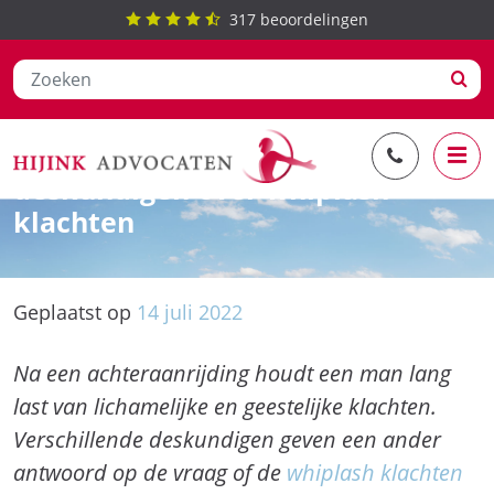
317
beoordelingen
Ga
Uiteenlopende beoordeling
naar
deskundigen over whiplash
de
klachten
inhoud
Geplaatst op
14
juli
2022
Na een achteraanrijding houdt een man lang
last van lichamelijke en geestelijke klachten.
Verschillende deskundigen geven een ander
antwoord op de vraag of de
whiplash klachten