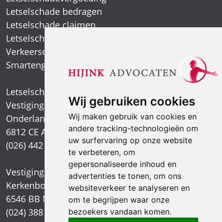
Letselschade bedragen
Letselschade claimen
Letselschade expert
Verkeersongeval
Smartengeld
Letselschadespecialist
Wij gebruiken cookies
Vestiging Arnhem
Wij maken gebruik van cookies en
Onderlangs 1
andere tracking-technologieën om
6812 CE Arnhem
uw surfervaring op onze website
(026) 442 39 13
te verbeteren, om
gepersonaliseerde inhoud en
Vestiging Nijmegen
advertenties te tonen, om ons
Kerkenbos 1021
websiteverkeer te analyseren en
6546 BB Nijmegen
om te begrijpen waar onze
(024) 388 66 80
bezoekers vandaan komen.