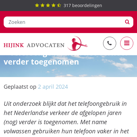
317
beoordelingen
Ga
SWOV: Interpolis barometer 2023
naar
– Telefoongebruik in het verkeer
de
verder toegenomen
inhoud
Geplaatst op
2
april
2024
Uit onderzoek blijkt dat het telefoongebruik in
het Nederlandse verkeer de afgelopen jaren
(nog) verder is toegenomen. Met name
volwassen gebruiken hun telefoon vaker in het