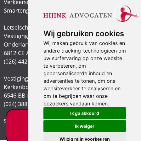
Verkeersongeval
Smartengeld
Letselschadespecialist
Wij gebruiken cookies
Vestiging Arnhem
Wij maken gebruik van cookies en
Onderlangs 1
andere tracking-technologieën om
6812 CE Arnhem
uw surfervaring op onze website
(026) 442 39 13
te verbeteren, om
gepersonaliseerde inhoud en
Vestiging Nijmegen
advertenties te tonen, om ons
Kerkenbos 1021
websiteverkeer te analyseren en
6546 BB Nijmegen
om te begrijpen waar onze
(024) 388 66 80
bezoekers vandaan komen.
Ik ga akkoord
Letselschade test?
Stuur een e-mail
Ik weiger
×
Wijzig mijn voorkeuren