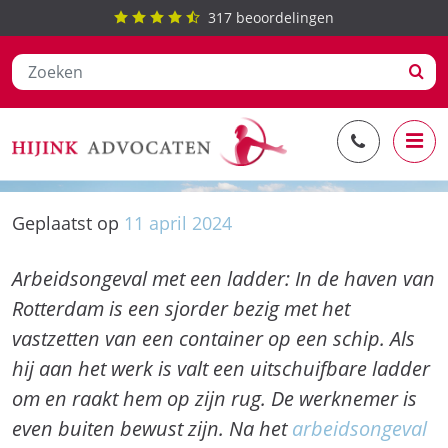
317
beoordelingen
Ga
Arbeidsongeval met een ladder
naar
de
inhoud
Geplaatst op
11
april
2024
Arbeidsongeval met een ladder: In de haven van
Rotterdam is een sjorder bezig met het
vastzetten van een container op een schip. Als
hij aan het werk is valt een uitschuifbare ladder
om en raakt hem op zijn rug. De werknemer is
even buiten bewust zijn. Na het
arbeidsongeval