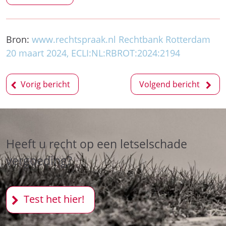
Bron:
www.rechtspraak.nl Rechtbank Rotterdam
20 maart 2024, ECLI:NL:RBROT:2024:2194
Bericht
Vorig bericht
Volgend bericht
navigatie
Heeft u recht op een letselschade
vergoeding?
Test het hier!